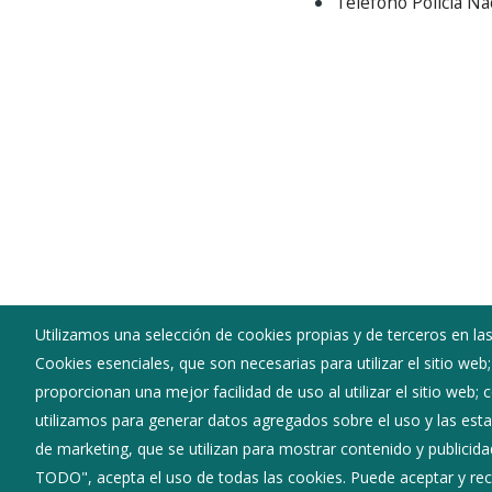
Teléfono Policía Na
Utilizamos una selección de cookies propias y de terceros en las
Cookies esenciales, que son necesarias para utilizar el sitio web
Ayuntamiento de Cavia
proporcionan una mejor facilidad de uso al utilizar el sitio web;
:
Calle Arreadero 1 - 09239
utilizamos para generar datos agregados sobre el uso y las estad
:
947412031
de marketing, que se utilizan para mostrar contenido y publicida
:
cavia@diputaciondeburgos.net
TODO", acepta el uso de todas las cookies. Puede aceptar y rec