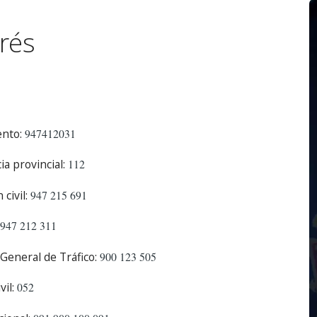
rés
nto:
947412031
a provincial:
112
civil:
947 215 691
947 212 311
General de Tráfico:
900 123 505
il:
052