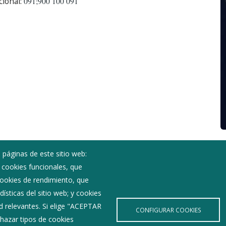
cional:
091;900 100 091
 páginas de este sitio web:
; cookies funcionales, que
Noticias
 cookies de rendimiento, que
Eventos
ísticas del sitio web; y cookies
Corporación Municipal
d relevantes. Si elige "ACEPTAR
Teléfonos de interés
CONFIGURAR COOKIES
hazar tipos de cookies