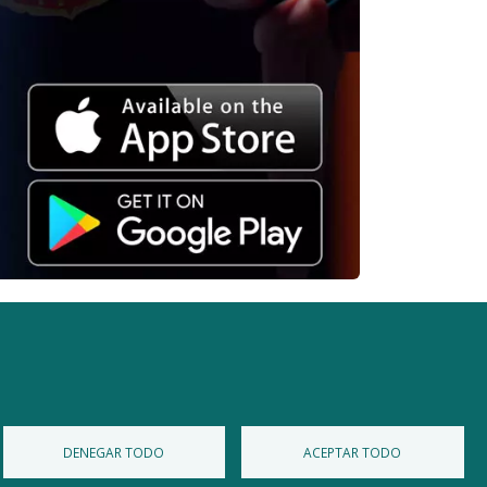
Diputación de Burgos
Mapa Web
Iniciar Sesión
DENEGAR TODO
ACEPTAR TODO